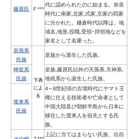
代に認められたのに始まる。奈良
藤原氏
Ｆ***
時代に南家,北家,式家,京家の四家
に分かれた。鎌倉時代以降は、地
域名,地形,役職,受領･拝領地などを
家名として名乗った。
皇孫系
皇族から派生した氏族。
氏族
神皇系
皇族,藤原氏以外の天孫系,天神系,
氏族
地祇系から派生した氏族。
下表
によ
4～6世紀頃の古墳時代にヤマト王
る
権に仕える技術者や亡命者として
渡来系
中国大陸及び朝鮮半島から日本に
氏族
移住した渡来人を祖先とする氏
族。
上記に当てはまらない氏族、出自
その他
Ｚ***