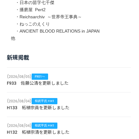
・日本の苗字七千傑
・播磨屋 Pert2
・Reichsarchiv ～世界帝王事典～
・ねっこのえくり
・ANCIENT BLOOD RELATIONS in JAPAN
他
新規掲載
(2026/08/05)
F901～
F933 佐藤公清を更新しました
(2026/08/04)
桓武平氏＊H1
H133 柘植宗員を更新しました
(2026/08/04)
桓武平氏＊H1
H132 柘植宗清を更新しました