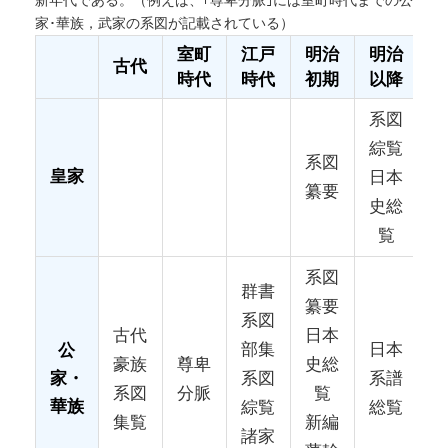
新年代である。（例えば、｢尊卑分脈｣には室町時代までの公
家･華族，武家の系図が記載されている）
室町
江戸
明治
明治
古代
時代
時代
初期
以降
系図
綜覧
系図
皇家
日本
纂要
史総
覧
系図
群書
纂要
系図
古代
日本
部集
日本
公
豪族
尊卑
史総
系図
系譜
家・
系図
分脈
覧
華族
綜覧
総覧
集覧
新編
諸家