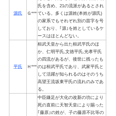
氏を含め、21の流派があるとされ
源氏
Ｇ***
ている。多くは源姓(本姓が源氏)
の家系でもそれぞれ別の苗字を号
しており、｢源｣を姓としているケ
ースはほとんどない。
桓武天皇から出た桓武平氏のほ
か、仁明平氏,文徳平氏,光孝平氏
の四流があるが、後世に残ったも
平氏
Ｈ***
のは桓武平氏であり、武家平氏と
して活躍が知られるのはそのうち
高望王流坂東平氏の流れのみであ
る。
中臣鎌足が大化の改新の功により
死の直前に天智天皇により賜った
｢藤原｣の姓が、子の藤原不比等の