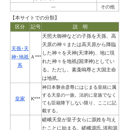
―
その他
【本サイトでの分類】
区分
記号
説 明
天照大御神などの子孫を天孫、高
天原の神々または高天原から降臨
天孫･天
した神々を天神(天津神)、地に現
神･地祇
Ａ***
れた神々を地祇(国津神)としてい
系
る。ただし、素戔嗚尊と大国主命
は地祇。
神日本磐余彦尊にはじまる皇統に属
する天皇の一族。法的に皇族でなく
皇家
K***
ても臣籍降下しない限り、ここに記
載する。
嵯峨天皇が皇子女らに源姓を与え
たことに始まる。嵯峨源氏,清和源