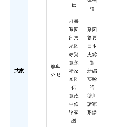
藩翰
伝
譜
群書
系図
系図
部集
纂要
系図
日本
綜覧
史総
寛永
覧
尊卑
武家
諸家
新編
分脈
系図
藩翰
伝
譜
寛政
徳川
重修
諸家
諸家
系譜
譜