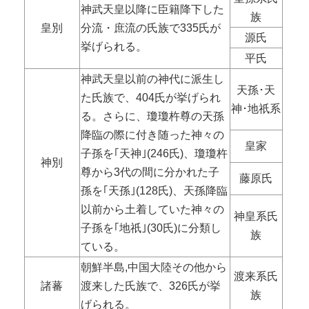
神武天皇以降に臣籍降下した
族
皇別
分流・庶流の氏族で335氏が
源氏
挙げられる。
平氏
神武天皇以前の神代に派生し
天孫･天
た氏族で、404氏が挙げられ
神･地祇系
る。さらに、瓊瓊杵尊の天孫
降臨の際に付き随った神々の
皇家
子孫を｢天神｣(246氏)、瓊瓊杵
神別
尊から3代の間に分かれた子
藤原氏
孫を｢天孫｣(128氏)、天孫降臨
以前から土着していた神々の
神皇系氏
子孫を｢地祇｣(30氏)に分類し
族
ている。
朝鮮半島,中国大陸その他から
渡来系氏
諸蕃
渡来した氏族で、326氏が挙
族
げられる。