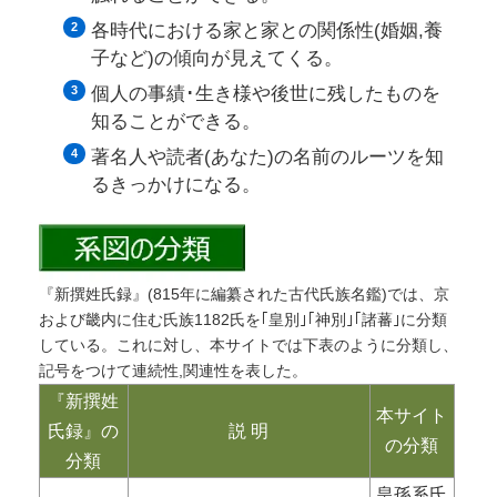
各時代における家と家との関係性(婚姻,養
子など)の傾向が見えてくる。
個人の事績･生き様や後世に残したものを
知ることができる。
著名人や読者(あなた)の名前のルーツを知
るきっかけになる。
『新撰姓氏録』(815年に編纂された古代氏族名鑑)では、京
および畿内に住む氏族1182氏を｢皇別｣｢神別｣｢諸蕃｣に分類
している。これに対し、本サイトでは下表のように分類し、
記号をつけて連続性,関連性を表した。
『新撰姓
本サイト
氏録』の
説 明
の分類
分類
皇孫系氏