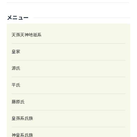
(2026/08/03)
F901～
メニュー
F931 佐藤忠信を更新しました
天孫天神地祇系
(2026/08/03)
F901～
F930 佐藤公脩を更新しました
皇家
(2026/08/02)
F601～
F649 蒲池鑑久を更新しました
源氏
(2026/08/01)
F601～
平氏
F648 蒲池久憲を更新しました
藤原氏
(2026/07/30)
F901～
F951 尾藤公澄を更新しました
皇孫系氏族
(2026/07/30)
F901～
神皇系氏族