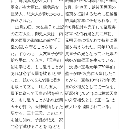
に、蘇我赤兄が左大臣に、中
蔵頭在任中の和銅2年(709年)
臣金が右大臣に、蘇我果安，
3月、陸奥国，越後国両国の
巨勢人，紀大人が御史大夫に
蝦夷を征討するために征越後
任命された。
蝦夷副将軍に任ぜられる。同
11月23日、大友皇子と上記
年8月征討を完了して征蝦夷
の左右大臣，御史大夫は、内
将軍･佐伯石湯と共に帰朝、
裏の西殿の織物仏の前で｢天
元明天皇に招かれて特別に恩
皇の詔｣を守ることを誓っ
寵を与えられた。同年10月志
た。すなわち、大友皇子が香
貴皇子の妃となっていた娘の
炉を手にして立ち、｢天皇の
橡姫が白壁王を生んでいる。
詔を奉じる。もし違うことが
没後の宝亀元年(770年)白
あれば必ず天罰を被る｣と誓
壁王が即位(光仁天皇)したこ
った。続いて5人が順に香炉
とから、宝亀10年(779年)天
を取って立ち、｢臣ら五人、
皇の外祖父として従一位を、
殿下に従って天皇の詔を報じ
延暦4年(785年)には桓武天皇
る。もし違うことがあれば四
の外曽祖父として正一位･太
天王が打つ。天神地祇もまた
政大臣を追贈されている。
罰する。三十三天、このこと
を証し知れ。子孫が絶え、家
門必ず滅びることを｣などと