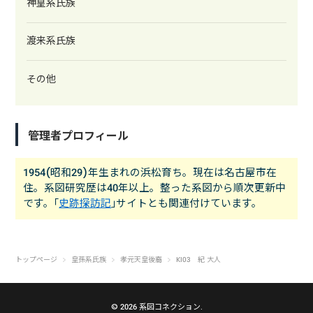
神皇系氏族
渡来系氏族
その他
管理者プロフィール
1954(昭和29)年生まれの浜松育ち。現在は名古屋市在
住。系図研究歴は40年以上。整った系図から順次更新中
です。｢
史跡探訪記
｣サイトとも関連付けています。
トップページ
皇孫系氏族
孝元天皇後裔
KI03 紀 大人
© 2026 系図コネクション.