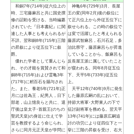
和銅7年(714年)従六位上の
神亀6年(729年)3月、長屋
時、三宅藤麻呂と共に国史撰
王の変(同年2月)後の叙位に
修の詔勅を受ける。当時編纂
て正六位上から外従五位下に
されていた『日本書紀』に関
叙せられる。この時の叙位で
連した人事とも考えられるが
は変で活躍したと考えられる
不詳。翌和銅8年(715年)三階
藤原武智麻呂，石川石足，多
の昇叙により従五位下に叙
治比県守，藤原麻呂らが昇進
爵。
していることから、飯麻呂も
優れた学者として重んじら
反長屋王派に属していたこと
れ、その才能を賞賛されて和
が窺われる。同年8月従五位
銅8年(715年)および霊亀3年
下、天平5年(733年)従五位
(717年)に籾百石を賜与され
上。
た。また、養老5年(721年)正
天平12年(740年)9月に発生
月には佐為王，紀男人，日下
した藤原広嗣の乱において、
部老，山上憶良らと共に、退
持節大将軍･大野東人の下で
庁後は皇太子･首親王(のちの
征討副将軍を務める。翌天平
聖武天皇)の身近に仕えて学
13年(741年)には藤原広嗣追
芸を教授するよう命じられ、
討の功労により従四位下と一
さらに同月元正天皇が学問に
挙に三階の昇叙を受け、右大