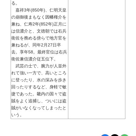
る。
嘉祥3年(850年)、仁明天皇
の崩御後まもなく因幡権介を
兼ね、仁寿2年(852年)正月に
は信濃介と、文徳朝では右兵
衛佐を務める傍らで地方官を
兼ねるが、同年2月27日卒
去。享年58。最終官位は右兵
衛佐兼信濃介従五位下。
武芸の士で、腕力が人並外
れて強い一方で、高いところ
に登ったり、水の深みを歩き
回ったりするなど、身軽で敏
捷であった。畿内の国々で盗
賊をよく追捕し、ついには盗
賊がいなくなってしまったと
いう。