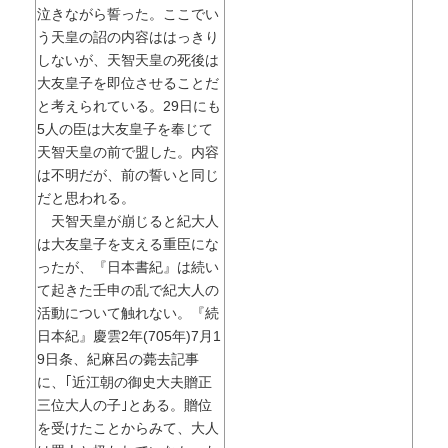
泣きながら誓った。ここでい
う天皇の詔の内容ははっきり
しないが、天智天皇の死後は
大友皇子を即位させることだ
と考えられている。29日にも
5人の臣は大友皇子を奉じて
天智天皇の前で盟した。内容
は不明だが、前の誓いと同じ
だと思われる。
天智天皇が崩じると紀大人
は大友皇子を支える重臣にな
ったが、『日本書紀』は続い
て起きた壬申の乱で紀大人の
活動について触れない。『続
日本紀』慶雲2年(705年)7月1
9日条、紀麻呂の薨去記事
に、｢近江朝の御史大夫贈正
三位大人の子｣とある。贈位
を受けたことからみて、大人