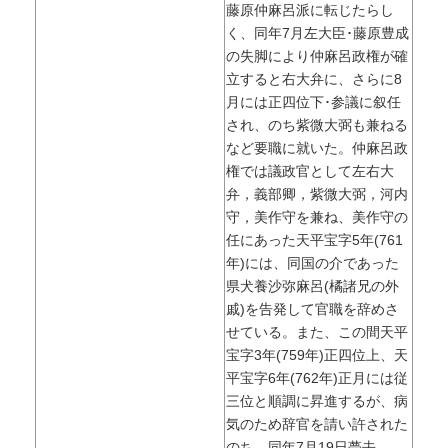
藤原仲麻呂派に転じたらし
く、同年7月左大臣･藤原豊成
の失脚により仲麻呂政権が確
立すると右大弁に、さらに8
月には正四位下･参議に叙任
され、のち紫微大弼も兼ねる
など要職に就いた。仲麻呂政
権では議政官として左右大
弁，義部卿，紫微大弼，河内
守，美作守を兼ね、美作守の
任にあった天平宝字5年(761
年)には、同国の介であった
県犬養沙弥麻呂(橘諸兄の外
戚)を告発して官職を辞めさ
せている。また、この間天平
宝字3年(759年)正四位上、天
平宝字6年(762年)正月には従
三位と順調に昇進するが、病
気のため辞官を請い許された
のち、同年7月19日薨去。