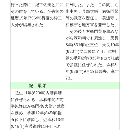
行った際に、紀古佐美と共に
に列した。また、この間、近
その供をしている。卒去後の
衛中将，兵部大輔，右衛門督
延暦15年(796年)得度の枠二
等の武官を歴任し、美濃守，
人分が賜与された。
相模守と地方官を兼帯した。
その後も右衛門督を務めな
がら淳和朝でも累進し、天長
8年(831年)正三位、天長10年
(833年)従二位に至り、仁明
朝の承和2年(835年)には71歳
で参議に任ぜられた。承和3
年(836年)9月19日薨去。享年
73。
紀 最弟
弘仁11年(820年)内膳典膳
に任ぜられる。承和年間の前
半以降は左衛門少/大尉と武官
を務め、承和12年(845年)従
五位下に叙爵し、翌承和13年
(846年)右兵衛佐に任ぜられ