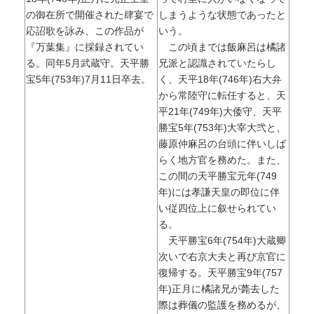
の御在所で開催された肆宴で
しまうような状態であったと
応詔歌を詠み、この作品が
いう。
『万葉集』に採録されてい
この頃までは飯麻呂は橘諸
る。同年5月武蔵守。天平勝
兄派と認識されていたらし
宝5年(753年)7月11日卒去。
く、天平18年(746年)右大弁
から常陸守に転任すると、天
平21年(749年)大倭守、天平
勝宝5年(753年)大宰大弐と、
藤原仲麻呂の台頭に伴いしば
らく地方官を務めた。また、
この間の天平勝宝元年(749
年)には孝謙天皇の即位に伴
い従四位上に叙せられてい
る。
天平勝宝6年(754年)大蔵卿
次いで右京大夫と再び京官に
復帰する。天平勝宝9年(757
年)正月に橘諸兄が薨去した
際は葬儀の監護を務めるが、