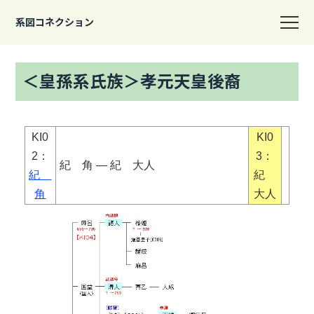
系図コネクション
＜皇孫系氏族＞孝元天皇後裔
KI0
KI0
2：
3：
紀 角 ― 紀 大人
紀
紀
角
大人