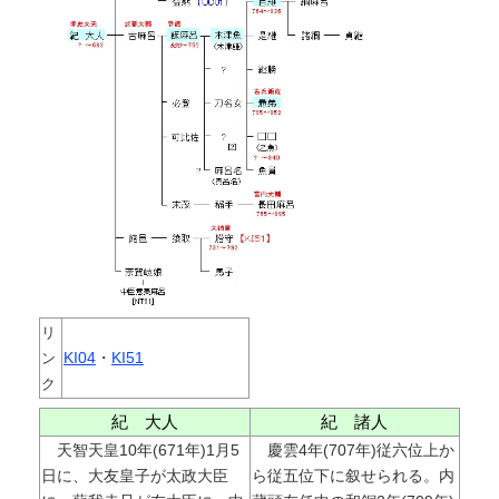
リ
KI04
・
KI51
ン
ク
紀 大人
紀 諸人
天智天皇10年(671年)1月5
慶雲4年(707年)従六位上か
日に、大友皇子が太政大臣
ら従五位下に叙せられる。内