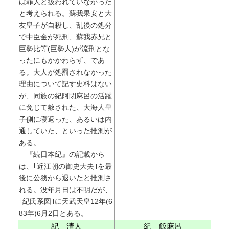
は罪人と扱われていなかった
と考えられる。蘇我果安と大
友皇子が自殺し、乱後の処分
で中臣金が死刑、蘇我赤兄と
巨勢比等(巨勢人)が流刑とな
ったにもかかわらず、であ
る。大人が処罰されなかった
理由について記す史料はない
が、同族の紀阿閉麻呂の活躍
に免じて赦された、大海人皇
子側に寝返った、あるいは内
通していた、といった推測が
ある。
『続日本紀』の記載から
は、｢近江朝の御史大夫｣を最
後に公務から退いたと推測さ
れる。没年月日は不明だが、
｢紀氏系図｣に天武天皇12年(6
83年)6月2日とある。
紀 清人
紀 飯麻呂