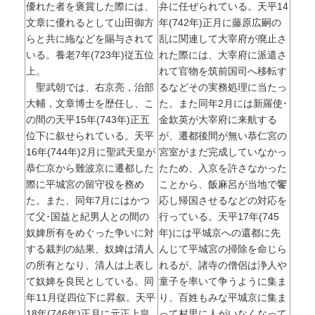
優れた者を褒賞した際には、
弁に任ぜられている。天平14
文章に優れるとして山田御方
年(742年)正月に藤原広嗣の
らと共に絁などを賜与されて
乱に関連して大宰府が廃止さ
いる。養老7年(723年)従五位
れた際には、大宰府に派遣さ
上。
れて官物を筑前国司へ移転す
聖武朝では、右京亮，治部
るなどその実務処理に当たっ
大輔，文章博士を歴任し、こ
た。また同年2月には新羅使･
の間の天平15年(743年)正五
金欽英が大宰府に来航する
位下に叙せられている。天平
が、遷都後間が無い恭仁宮の
16年(744年)2月に聖武天皇が
宮室がまだ完成していなかっ
恭仁京から難波京に遷都した
たため、入京を許さなかった
際に平城宮の留守役を務め
ことから、飯麻呂が当地で饗
た。また、同年7月にはかつ
応し帰国させるなどの対応を
て父･国益と紀男人との間の
行っている。天平17年(745
奴婢所有をめぐった争いに対
年)には平城京への還都に先
する裁判の結果、奴婢は清人
んじて平城宮の掃除を命じら
の所有となり、清人は上表し
れるが、諸寺の僧侶は浄人や
て奴婢を良民としている。同
童子を率いて争うように集ま
年11月従四位下に昇叙。天平
り、百姓もみな平城京に集ま
18年(746年)正月に元正上皇
って村里に人がいなくなって