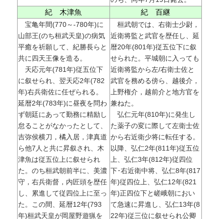
紀 木津魚
紀 百継
宝亀年間(770～-780年)に
桓武朝では、右衛士少尉，
山部王(のち桓武天皇)の病気
近衛将監と武官を歴任し、延
平癒を祈願して、紀勝長らと
暦20年(801年)従五位下に叙
共に四天王像を造る。
せられた。平城朝に入っても
天応元年(781年)従五位下
近衛将監から左/右衛士佐と
に叙せられ、翌天応2年(782
武官を務める傍ら、越後介，
年)右兵衛佐に任ぜられる。
上野権介，越前介と地方官を
延暦2年(783年)に昼夜を問わ
兼ねた。
ず朝廷にあって勤務に精励し
弘仁元年(810年)に発生し
怠ることがなかったとして、
た薬子の変に際して左衛士佐
吉弥侯横刀，橘入居，津真道
から右近衛少将に転任する。
ら他7人と共に昇叙され、木
以降、弘仁2年(811年)従五位
津魚は従五位上に叙せられ
上、弘仁3年(812年)従四位
た。のち桓武朝前半に、美濃
下･右近衛中将、弘仁8年(817
守，右兵衛督，内匠頭を歴任
年)従四位上、弘仁12年(821
し、累進して従四位上に至っ
年)正四位下と嵯峨朝におい
た。この間、延暦12年(793
て急速に昇進し、弘仁13年(8
年)桓武天皇が岡屋野遊猟を
22年)従三位に叙せられ公卿