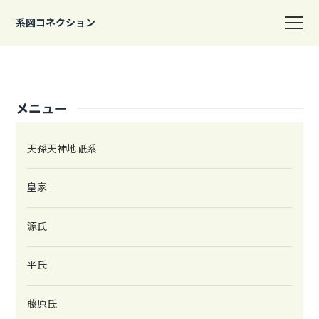
系図コネクション
メニュー
天孫天神地祇系
皇家
源氏
平氏
藤原氏