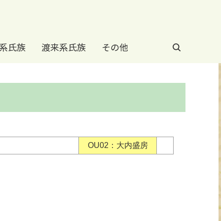
系氏族
渡来系氏族
その他
OU02：大内盛房