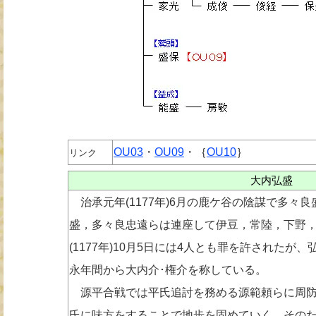
OU03
・
OU09
・｛
OU10
｝
リンク
大内弘盛
治承元年(1177年)6月の鹿ケ谷の陰謀で多々
盛，多々良忠遠らは連座して伊豆，常陸，下野，
(1177年)10月5日には4人とも罪を許された
永年間から大内介･権介を称している。
源平合戦では平氏追討を務める源範頼らに周防
氏に味方をすることで地歩を固めていく。その