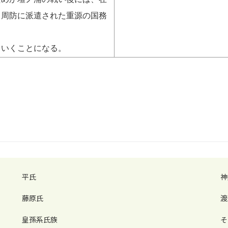
り周防に派遣された重源の国務
いくことになる。
平氏
神
藤原氏
渡
皇孫系氏族
そ