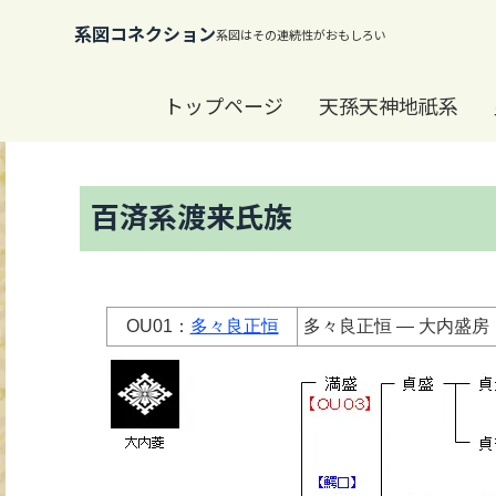
系図コネクション
トップページ
天孫天神地祇系
百済系渡来氏族
OU01：
多々良正恒
多々良正恒 ― 大内盛房