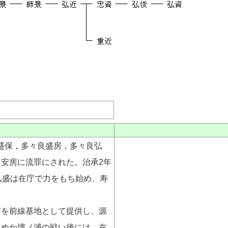
良盛保，多々良盛房，多々良弘
安房に流罪にされた。治承2年
が、弘盛は在庁で力をもち始め、寿
を前線基地として提供し、源
ためか壇ノ浦の戦い後には、在