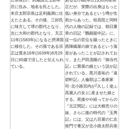
庄宗長)が、武蔵国児玉郡本
ある北小路(本庄)太郎兵衛宗
庄に住み、地名を氏とした。
正だが、実際の出身はもっと
本庄太郎宗長は足利義満に仕
低い身分であるという噂が生
えたとある。その後、三好氏
前からあった。桂昌院と同時
に味方して堺の郡代となり、
代の人物の記録では、朝日重
次に大和の郡代となり、天正
章の日記『鸚鵡籠中記』に、
11年(1583年)になると摂津国
従一位の官位を賜ったときに
に移住した。その孫である宗
西陣織屋の娘であるという落
正は寛永16年(1639年)8月29
首があったことが記されてお
日に60歳で没したと伝えられ
り、また戸田茂睡の『御当代
ている。
記』に畳屋の娘という説が記
されている。黒川道祐の『遠
碧軒記』人倫部は二条家家
司･北小路宮内が｢久しく使ふ
高麗人の女｣に産ませた娘と
する。死後やや経ってからの
『元正間記』には大根売りの
妹、さらに後の時代の『玉輿
記』には、父は八百屋の仁左
衛門で養父が北小路太郎兵衛