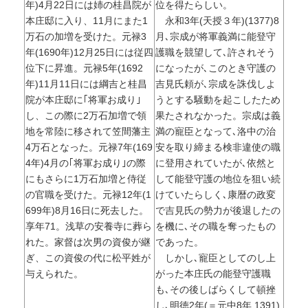
年)4月22日には姉の桂昌院が
位を得たらしい。
本庄邸に入り、11月にまた1
永和3年(天授３年)(1377)8
万石の加増を受けた。元禄3
月､宗成が将軍義満に能登守
年(1690年)12月25日には従四
護職を競望して､許されそう
位下に昇進。元禄5年(1692
になったが､このとき守護の
年)11月11日には綱吉と桂昌
吉見氏頼が､宗成を誅伐しよ
院が本庄邸に｢将軍お成り｣
うとする騒動を起こしたため
し、この際に2万石加増で領
果たされなかった。宗成は義
地を常陸に移されて笠間藩主
満の寵臣となって､洛中の治
4万石となった。元禄7年(169
安を取り締まる検非違使の職
4年)4月の｢将軍お成り｣の際
に登用されていたが､依然と
にもさらに1万石加増と侍従
して能登守護の地位を狙い続
の官職を受けた。元禄12年(1
けていたらしく､康暦の政変
699年)8月16日に死去した。
で吉見氏の勢力が後退したの
享年71。浅草の安養寺に葬ら
を機に､その職を奪ったもの
れた。家督は次男の資俊が継
であった。
ぎ、この資俊の代に松平姓が
しかし､寵臣としてのし上
与えられた。
がった本庄氏の能登守護職
も､その後しばらくして頓挫
し､明徳2年(＝元中8年,1391)