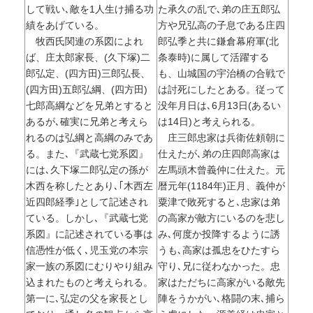
して戦い､敵を1人生け捕る功
た承久の乱で､弟の庄五郎弘
績をあげている。
方や兄弘高の子息である庄四
牧西氏関連の系図によれ
郎弘季と共に鎌倉幕府軍(北
ば、庄太郎家長、(久下塚)二
条泰時)に属して活躍する
郎弘定、(四方田)三郎弘長、
も、山城国の宇治橋の合戦で
(四方田)五郎弘綱、(四方田)
は討死にしたとある。従って
七郎高綱などを兄弟とすると
没年月日は､6月13日(あるい
あるが､確実に兄弟と考えら
は14日)と考えられる。
れるのは弘綱と高綱のみであ
庄三郎忠家は兵衛佐頼朝に
る。また､『武蔵七党系図』
仕えたが､弟の庄四郎高家は
には､久下塚二郎弘定の孫が
左馬頭木曾義仲に仕えた。元
木西を称したとあり､｢木西左
暦元年(1184年)正月、義仲が
近四郎経季｣として記述され
粟津で敗死すると､忠家は弟
ている。しかし､『武蔵七党
の高家が敵方にいるのを悲し
系図』に記述されている事は
み､何度か投降するように誘
信憑性が低く､児玉党の本宗
うも､高家は孤忠をひたすら
家一族の系図にむりやり組み
守り､兄に従わなかった。忠
込まれたものと考えられる。
家はただちに高家がいる敵先
第一に､弘定の父を家長とし
陣をうかがい､格闘の末､捕ら