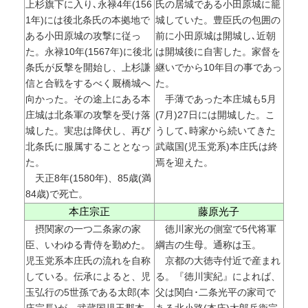
上杉旗下に入り､永禄4年(156
氏の居城である小田原城に籠
1年)には後北条氏の本拠地で
城していた。豊臣氏の包囲の
ある小田原城の攻撃に従っ
前に小田原城は開城し､近朝
た。永禄10年(1567年)に後北
は開城後に自害した。家督を
条氏が反撃を開始し、上杉謙
継いでから10年目の事であっ
信と合戦をするべく厩橋城へ
た。
向かった。その途上にある本
手薄であった本庄城も5月
庄城は北条軍の攻撃を受け落
(7月)27日には開城した。こ
城した。実忠は降伏し、再び
うして､時家から続いてきた
北条氏に服属することとなっ
武蔵国(児玉党系)本庄氏は終
た。
焉を迎えた。
天正8年(1580年)、85歳(満
84歳)で死亡。
本庄宗正
藤原光子
摂関家の一つ二条家の家
徳川家光の側室で5代将軍
臣、いわゆる青侍を勤めた。
綱吉の生母。通称は玉。
児玉党系本庄氏の流れを自称
京都の大徳寺付近で産まれ
している。伝承によると、児
る。『徳川実紀』によれば、
玉弘行の5世孫である太郎(本
父は関白･二条光平の家司で