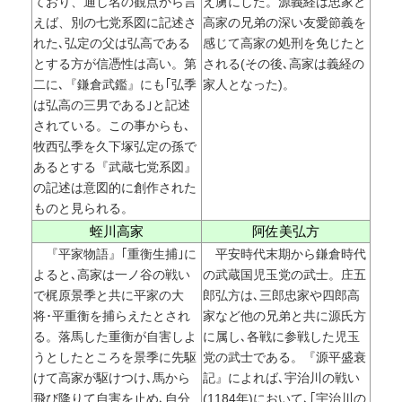
ており、通し名の観点から言
え虜にした。源義経は忠家と
えば、別の七党系図に記述さ
高家の兄弟の深い友愛節義を
れた､弘定の父は弘高である
感じて高家の処刑を免じたと
とする方が信憑性は高い。第
される(その後､高家は義経の
二に､『鎌倉武鑑』にも｢弘季
家人となった)。
は弘高の三男である｣と記述
されている。この事からも､
牧西弘季を久下塚弘定の孫で
あるとする『武蔵七党系図』
の記述は意図的に創作された
ものと見られる。
蛭川高家
阿佐美弘方
『平家物語』｢重衡生捕｣に
平安時代末期から鎌倉時代
よると､高家は一ノ谷の戦い
の武蔵国児玉党の武士。庄五
で梶原景季と共に平家の大
郎弘方は､三郎忠家や四郎高
将･平重衡を捕らえたとされ
家など他の兄弟と共に源氏方
る。落馬した重衡が自害しよ
に属し､各戦に参戦した児玉
うとしたところを景季に先駆
党の武士である。『源平盛衰
けて高家が駆けつけ､馬から
記』によれば､宇治川の戦い
飛び降りて自害を止め､自分
(1184年)において､｢宇治川の