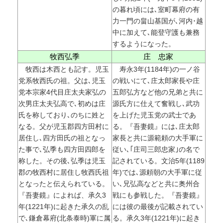
の暮れ頃には､室町幕府の有
力一門の畠山基国が､河内･越
中に加えて､能登守護も兼務
するようになった。
牧西弘季
庄 忠家
牧西は木西とも記す。児玉
寿永3年(1184年)の一ノ谷
党系牧西氏の祖。父は､児玉
の戦いにて､庄太郎家長や庄
党本宗家4代目庄太夫家弘の
五郎弘方など他の兄弟と共に
次男庄太夫弘高で､初めは庄
源氏方に仕えて奮戦し､武功
氏を称しており､のちに姓と
を上げた児玉党の武士であ
なる。父が児玉郡四方田村に
る。『吾妻鏡』には､庄太郎
居住し､四方田氏の祖となっ
家長と共に源範頼の大手軍に
た事で､弘季も四方田四郎を
従い､｢庄司三郎忠家｣の名で
称した。その後､弘季は児玉
記されている。文治5年(1189
郡の牧西村に居住し牧西氏祖
年)では､源頼朝の大手軍に従
となったと伝えられている。
い､兄弘高などと共に奥州合
『吾妻鏡』によれば、承久3
戦にも参戦した。『吾妻鏡』
年(1221年)に起きた承久の乱
には彼の最後が記載されてい
で､鎌倉幕府(北条泰時)軍に属
る。承久3年(1221年)に起き