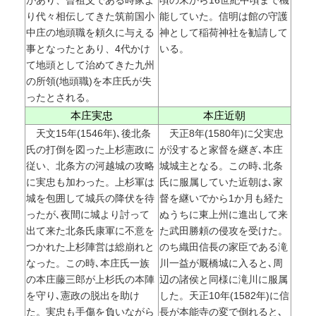
があり、曾祖父である時家よ
頃の末から16世紀中頃まで機
り代々相伝してきた筑前国小
能していた。信明は館の守護
中庄の地頭職を頼久に与える
神として稲荷神社を勧請して
事となったとあり、4代かけ
いる。
て地頭として治めてきた九州
の所領(地頭職)を本庄氏が失
ったとされる。
本庄実忠
本庄近朝
天文15年(1546年)､後北条
天正8年(1580年)に父実忠
氏の打倒を図った上杉憲政に
が没すると家督を継ぎ､本庄
従い、北条方の河越城の攻略
城城主となる。この時､北条
に実忠も加わった。上杉軍は
氏に服属していた近朝は､家
城を包囲して城兵の降伏を待
督を継いでから1か月も経た
ったが､夜間に城より討って
ぬうちに東上州に進出して来
出て来た北条氏康軍に不意を
た武田勝頼の侵攻を受けた。
つかれた上杉陣営は総崩れと
のち織田信長の家臣である滝
なった。この時､本庄氏一族
川一益が厩橋城に入ると､周
の本庄藤三郎が上杉氏の本陣
辺の諸侯と同様に滝川に服属
を守り､憲政の脱出を助け
した。天正10年(1582年)に信
た。実忠も手傷を負いながら
長が本能寺の変で倒れると､