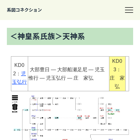
系図コネクション
＜神皇系氏族＞天神系
KD0
KD0
大部豊日 ― 大部船瀬足尼 ― 児玉
3：
2：
児
惟行 ― 児玉弘行 ― 庄 家弘
庄 家
玉弘行
弘