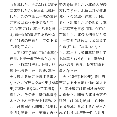
も奮戦した。実忠は戦場離脱
勢力を回復したい北条氏が侵
に成功したが､藤三郎は戦死
攻してきた。北条氏邦が鉢形
した。この本庄氏一族の奮闘
城から金窪城へ進軍し､小田
に憲政は感状を発すると共
原から出馬した北条氏直は本
に､実忠には西本庄の地を賜
庄に本営を置き､富田,石神に
え､藤三郎の遺児である松寿
布陣した。北条氏側諸侯と滝
丸には親の恩賞として久下塚
川一益側の諸侯はは金窪原で
の地を与えた。
合戦(神流川の戦い)となっ
天文20年(1551年)に両軍が
た。本庄氏は滝川軍に属して
神川､上里一帯で合戦となっ
北条軍と戦うが､滝川軍が破
た。上杉軍は破れ､上州より
れた結果､再度北条方に降る
越後へ敗走した。以後､本庄
事となった。
氏は後北条氏に服属する事と
天正18年(1590年)､豊臣秀
なった。実忠は弘治2年(1556
吉による小田原征伐が始まる
年)に本庄城を築いて本拠を
と､本庄城には前田利家が攻
移した。その後、勢力奪還を
め寄せた。関東の北条氏方の
図った上杉憲政が上杉謙信と
諸侯には､軍を動員して小田
共に越後国から関東に進出し
原城籠城に参加する命が出さ
周辺を席巻した。実忠も再び
れており､本庄氏一門も北条