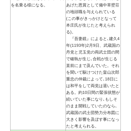
を名乗る様になる。
あげた恩賞として備中草壁荘
の地頭職を与えられている
(この事がきっかけとなって
本庄氏が生じたと考えられ
る)。
『吾妻鏡』によると､建久4
年(1193年)2月9日、武蔵国の
丹党と児玉党の両武士団の間
で確執が生じ､合戦が生じる
直前にまで及んでいた。それ
を聞いて駆けつけた畠山次郎
重忠の仲裁によって､18日に
は和平をして両党は退いたと
ある。約10日間の緊張状態が
続いていた事になり､もしそ
のまま開戦していたのなら､
武蔵国の武士団勢力分布図に
大きく影響を及ぼす事になっ
たと考えられる。