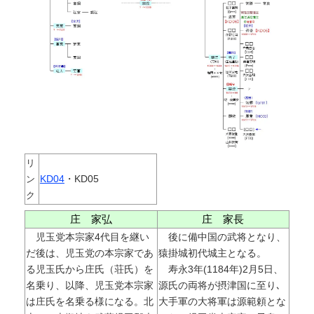
リ
KD04
・KD05
ン
ク
庄 家弘
庄 家長
児玉党本宗家4代目を継い
後に備中国の武将となり、
だ後は、児玉党の本宗家であ
猿掛城初代城主となる。
る児玉氏から庄氏（荘氏）を
寿永3年(1184年)2月5日、
名乗り、以降、児玉党本宗家
源氏の両将が摂津国に至り､
は庄氏を名乗る様になる。北
大手軍の大将軍は源範頼とな