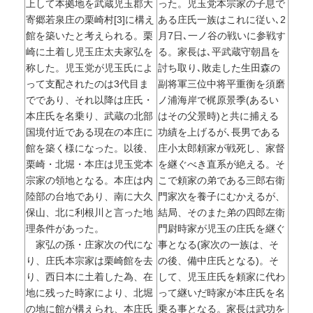
上して本拠地を武蔵児玉郡大
った。児玉党本宗家の子息で
寄郷若泉庄の栗崎村[3]に構え
ある庄氏一族はこれに従い､2
館を築いたと考えられる。栗
月7日､一ノ谷の戦いに参戦す
崎に土着し児玉庄太夫家弘を
る。家長は､平武蔵守朝昌を
称した。児玉党が児玉氏によ
討ち取り､敗走した生田森の
って支配されたのは3代目ま
副将軍三位中将平重衡を須磨
でであり、それ以降は庄氏・
ノ浦海岸で梶原景季(あるい
本庄氏を名乗り、武蔵の北部
はその父景時)と共に捕える
国境付近である現在の本庄に
功績を上げるが､長男である
館を築く様になった。以後、
庄小太郎頼家が戦死し、家督
栗崎・北堀・本庄は児玉党本
を継ぐべき直系が絶える。そ
宗家の領地となる。本庄は内
こで頼家の弟である三郎右衛
陸部の台地であり、南に大久
門家次を養子にむかえるが、
保山、北に利根川と言った地
結局、そのまた弟の四郎左衛
理条件があった。
門尉時家が児玉の庄氏を継ぐ
家弘の孫・庄家次の代にな
事となる(家次の一族は、そ
り、庄氏本宗家は栗崎館を去
の後、備中庄氏となる)。そ
り、西日本に土着した為、在
して、児玉庄氏を頼家に代わ
地に残った時家により、北堀
って継いだ時家が本庄氏を名
の地に館が構えられ、本庄氏
乗る事となる。家長は武功を