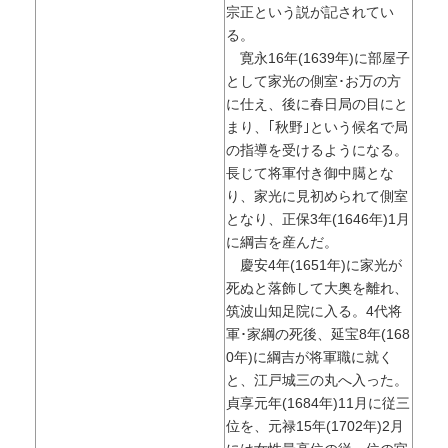
宗正という説が記されてい
る。
寛永16年(1639年)に部屋子
として家光の側室･お万の方
に仕え、後に春日局の目にと
まり、｢秋野｣という候名で局
の指導を受けるようになる。
長じて将軍付き御中臈とな
り、家光に見初められて側室
となり、正保3年(1646年)1月
に綱吉を産んだ。
慶安4年(1651年)に家光が
死ぬと落飾して大奥を離れ、
筑波山知足院に入る。4代将
軍･家綱の死後、延宝8年(168
0年)に綱吉が将軍職に就く
と、江戸城三の丸へ入った。
貞享元年(1684年)11月に従三
位を、元禄15年(1702年)2月