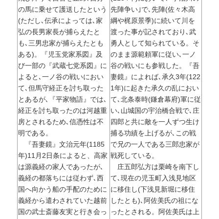
の馬に乗せて護送したという
先陣争い｣で､先陣(佐々木高
(ただし､伝承によっては､家
綱や梶原景季)に続いて川を
弘の長男家長が捕らえたと
渡った事が記されており､武
も､三男忠家が捕らえたとも
勇人として知られている。そ
ある)。『児玉党家系図』及
のまま源範頼軍に従い､一ノ
び一部の『武蔵七党系図』に
谷の戦いにも参戦した。『吾
よると､一ノ谷の戦いにおい
妻鏡』によれば､承久3年(122
て､但馬守経正を討ち取った
1年)に起きた承久の乱におい
とあるが､『平家物語』では､
て､北条泰時(鎌倉幕府)軍に従
経正を討ち取ったのは河越重
い､山城国の宇治橋合戦で､庄
房とされるため､信憑性は不
四郎と共に敵を一人ずつ生け
明である。
捕る功績を上げるが､この戦
『吾妻鏡』文治元年(1185
で兄の一人である三郎忠家が
年)11月2日条によると、高家
戦死している。
は源義経の家人であったが､
庄五郎弘方は栗崎を南下し
義経の都落ちには従わず､西
て､現在の児玉町入浅見地区
国へ向かう船の手配のために
に移住し(下浅見新堀に移住
義経から遣わされていた越前
したとも)､阿佐美氏の祖にな
国の武士斎藤友実と行き会っ
ったとされる。阿佐美氏は上