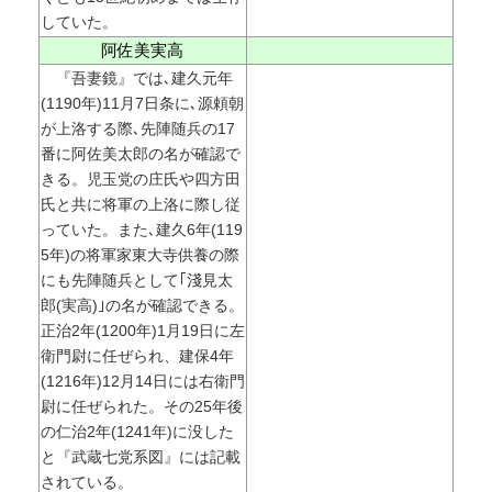
していた。
阿佐美実高
『吾妻鏡』では､建久元年
(1190年)11月7日条に､源頼朝
が上洛する際､先陣随兵の17
番に阿佐美太郎の名が確認で
きる。児玉党の庄氏や四方田
氏と共に将軍の上洛に際し従
っていた。また､建久6年(119
5年)の将軍家東大寺供養の際
にも先陣随兵として｢淺見太
郎(実高)｣の名が確認できる。
正治2年(1200年)1月19日に左
衛門尉に任ぜられ、建保4年
(1216年)12月14日には右衛門
尉に任ぜられた。その25年後
の仁治2年(1241年)に没した
と『武蔵七党系図』には記載
されている。