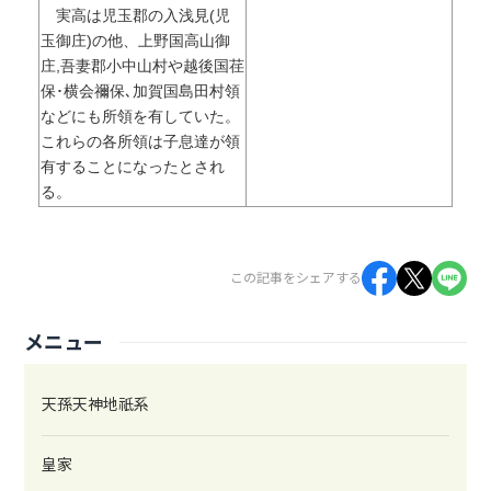
実高は児玉郡の入浅見(児
玉御庄)の他、上野国高山御
庄,吾妻郡小中山村や越後国荏
保･横会禰保､加賀国島田村領
などにも所領を有していた。
これらの各所領は子息達が領
有することになったとされ
る。
この記事をシェアする
メニュー
天孫天神地祇系
皇家