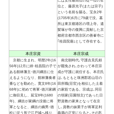
には女性最高位の従一位の官
位と、藤原光子(または宗子)
という名前を賜る。宝永2年
(1705年)6月に79歳で没。墓
所は東京都港区の増上寺。遺
髪塚が寺の復興に貢献した京
都府京都市西京区の善峯寺に
｢桂昌院廟｣として存在する。
本庄宗資
本庄宗成
京都に生まれ、明暦2年(16
南北朝時代､守護吉見氏頼
56年)12月に姉･桂昌院の子で
が罷免され､かわって本庄宗
ある館林藩主･徳川綱吉に仕
成が守護に就任する。本庄氏
えるようになり、館林藩奏者
は､もともと珠洲郡若山荘の
番などを勤めた。寛文8年(16
田所職(荘官)を相伝した土着
68年)に初めて将軍･徳川家綱
の家筋である。宗成は､同荘
に御目見し、延宝8年(1680
の領家(荘園領主)であった日
年)、綱吉が家綱の没後に将
野資教の家来となって在京
軍となると、綱吉の嫡男･徳
し､資教の妹業子が将軍足利
松に従う形で江戸城へ移り、
義満の正室になると､その乳