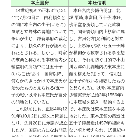
本庄国房
本庄信明
14世紀初めの正和3年(131
本庄宮内少輔信明は、北
4年)7月23日に、由利頼久と
堀,栗崎,東富田,五十子,本庄,
の間に本庄内の生子(いらこ)
傍示堂を所領していた武将
屋敷と立野林の畠地について
で、関東管領山内上杉家に属
争いが生じ、鎌倉幕府の裁定
し、古河公方(足利家)と対立
により、頼久の知行が認めら
し、上杉家が築いた五十子陣
れたとされる。しかし、時家
が横側から攻撃される事を想
の末裔と称される本庄宮内少
定し、それを防ぐ目的で小山
輔信明の所領中には五十子
川西岸の北堀地内の東本庄に
(いらこ)があり、国房以降、
館を構えた(従って、信明は
何らかのきっかけで本庄氏が
五十子の戦いを経験したもの
治めたものと見られる(五十
と見られる)。以降､本庄宮内
子の戦い以降も本庄氏が自分
少輔実忠が弘治2年(1556年)
の領地としている)。
に本庄城を築き、移動するま
これ以前にも、正応4年(12
で、本庄氏は東本庄館を本拠
91年)10月2日に頼久と問題に
地とした。東本庄館の築造は
なり、先月26日に示談が成立
五十子陣築造(1457年)後間も
したが、国房の方になお問題
ない頃と考えられ、15世紀中