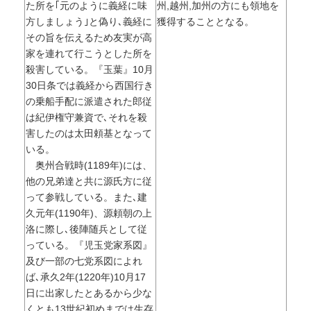
た所を｢元のように義経に味
州,越州,加州の方にも領地を
方しましょう｣と偽り､義経に
獲得することとなる。
その旨を伝えるため友実が高
家を連れて行こうとした所を
殺害している。『玉葉』10月
30日条では義経から西国行き
の乗船手配に派遣された郎従
は紀伊権守兼資で､それを殺
害したのは太田頼基となって
いる。
奥州合戦時(1189年)には、
他の兄弟達と共に源氏方に従
って参戦している。また､建
久元年(1190年)、源頼朝の上
洛に際し､後陣随兵として従
っている。『児玉党家系図』
及び一部の七党系図によれ
ば､承久2年(1220年)10月17
日に出家したとあるから少な
くとも13世紀初めまでは生存