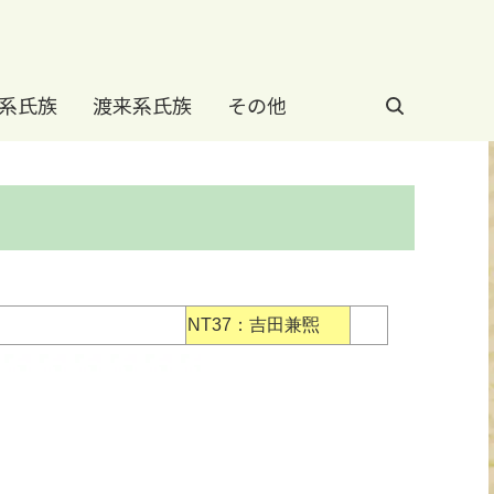
系氏族
渡来系氏族
その他
NT37：吉田兼煕