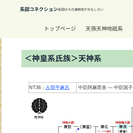
系図コネクション
トップページ
天孫天神地祇系
＜神皇系氏族＞天神系
NT36：
占部平麻呂
中臣阿麻毘舎 ― 中臣国子 