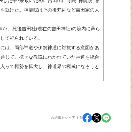
で死去した子･兼致のために吉田山に寺院｢神龍院｣を
亀を就けた。神龍院はその後梵舜など吉田家の人
享年77。死後吉田社(現在の吉田神社)の境内に葬ら
として祀られている。
には、両部神道や伊勢神道に対抗する意図があ
を通じて、様々な教説にわかれていた神道を統合
り入って権勢を拡大し、神道界の権威になろうと
この記事をシェアする