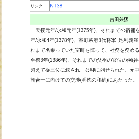
NT38
リンク
吉田兼煕
天授元年/永和元年(1375年)、それまでの宿
年/永和4年(1378年)、室町幕府3代将軍･足利
れまで名乗っていた室町を憚って、社務を務める
至徳3年(1386年)、それまでの父祖の官位の例
超えて従三位に叙され、公卿に列せられた。元中9年
朝合一に向けての交渉(明徳の和約)にあたった。