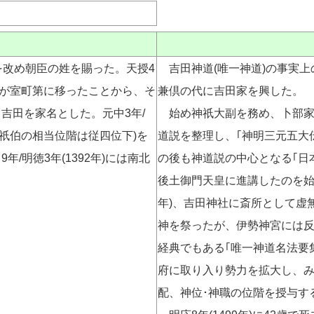
禰を改め朝臣の姓を賜った。天授4
吉田神道(唯一神道)の事実上
義満が室町第に移ったことから、そ
兼倶の代に吉田家を興した。
吉田を家名とした。元中3年/
始め神祇大副を務め、卜部家
(神祇伯の相当位階は従四位下)を
道説を整理し、｢神明三元五大
/明徳3年(1392年)には南北
の後も神道説の中心となる｢日
後土御門天皇に進講したのを始め
年)、吉田神社に斎所として虚
神を祭ったが、伊勢神宮には
経典でもある｢唯一神道名法要集
府に取り入り勢力を拡大し、み
配、神位･神職の位階を授与す