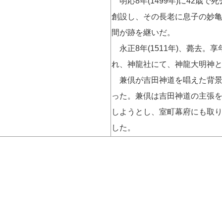
明応8年(1499年)に42歳
創設し、その長老に息子の妙
間が跡を継いだ。
永正8年(1511年)、薨去。
れ、神龍社にて、神龍大明神
兼倶が吉田神道を唱えた背景
った。兼倶は吉田神道の主張
しようとし、室町幕府にも取
した。