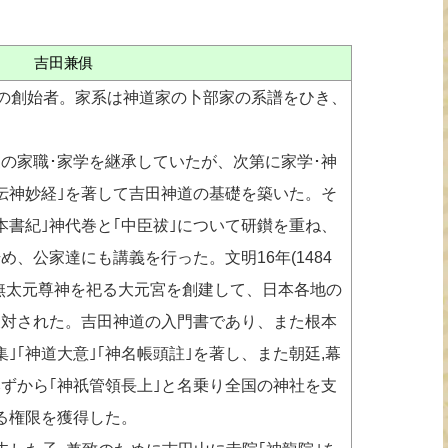
吉田兼俱
の創始者。家系は神道家の卜部家の系譜をひき、
の家職･家学を継承していたが、次第に家学･神
伝神妙経｣を著して吉田神道の基礎を築いた。そ
本書紀｣神代巻と｢中臣祓｣について研鑚を重ね、
、公家達にも講義を行った。文明16年(1484
無太元尊神を祀る大元宮を創建して、日本各地の
反対された。吉田神道の入門書であり、また根本
｣｢神道大意｣｢神名帳頭註｣を著し、また朝廷,幕
ずから｢神祇管領長上｣と名乗り全国の神社を支
る権限を獲得した。