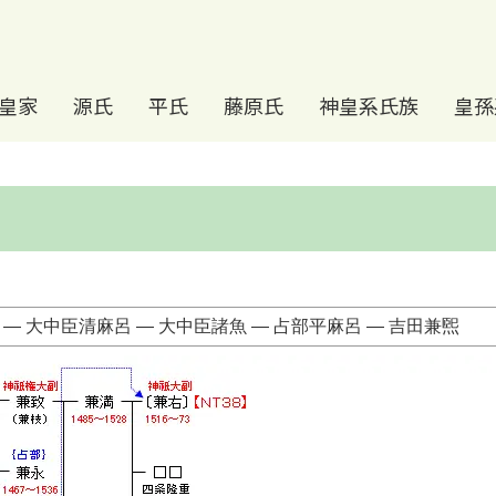
皇家
源氏
平氏
藤原氏
神皇系氏族
皇孫
― 大中臣清麻呂 ― 大中臣諸魚 ― 占部平麻呂 ― 吉田兼煕