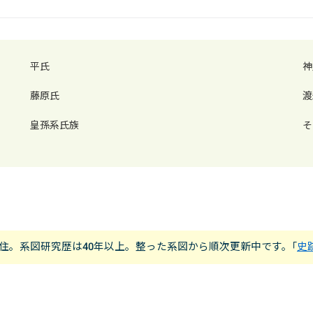
平氏
神
藤原氏
渡
皇孫系氏族
そ
市在住。系図研究歴は40年以上。整った系図から順次更新中です。｢
史