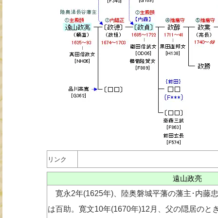
リンク
遠山政亮
寛永2年(1625年)、陸奥磐城平藩の藩主･内藤
は百助。寛文10年(1670年)12月、父の隠居の