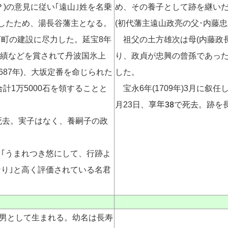
)の意見に従い｢遠山｣姓を名乗
め、その養子として跡を継い
に移したため、湯長谷藩主となる。
(初代藩主遠山政亮の父･内藤
町の建設に尽力した。延宝8年
祖父の土方雄次は母(内藤政長
た功績などを賞されて丹波国氷上
り、政貞が忠興の曾孫であっ
687年)、大坂定番を命じられた
した。
計1万5000石を領することと
宝永6年(1709年)3月に叙任
享年38
月23日、
で死去。跡を
に死去。実子はなく、養嗣子の政
｢うまれつき悠にして、行跡よ
り｣と高く評価されている名君
の3男として生まれる。幼名は長寿