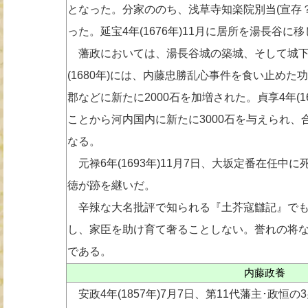
となった。分家ののち、浅草寺知楽院別当(宣存？
った。延宝4年(1676年)11月に居所を湯長谷
藩政においては、湯長谷城の築城、そして城下
(1680年)には、内藤忠勝乱心事件を食い止め
郡などに新たに2000石を加増された。貞享4年(1
ことから河内国内に新たに3000石を与えられ、合
なる。
元禄6年(1693年)11月7日、大坂定番在任中
徳が跡を継いだ。
辛辣な大名批評で知られる『土芥寇讎記』でも
し、家臣を助け育て奢ることしない。誉れの将な
である。
内藤政養
安政4年(1857年)7月7日、第11代藩主･政恒