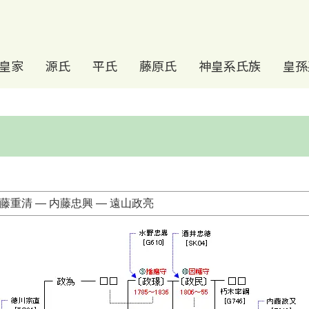
皇家
源氏
平氏
藤原氏
神皇系氏族
皇孫
藤重清 ― 内藤忠興 ― 遠山政亮