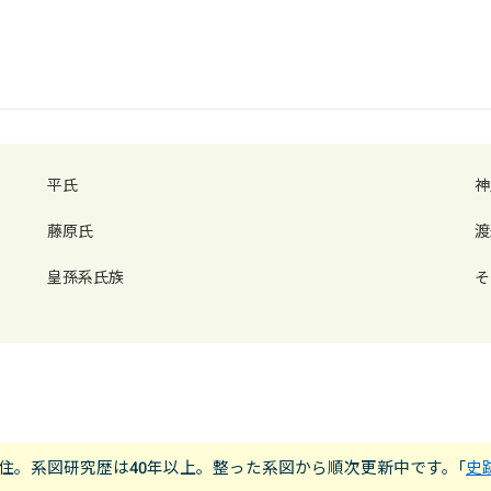
平氏
神
藤原氏
渡
皇孫系氏族
そ
市在住。系図研究歴は40年以上。整った系図から順次更新中です。｢
史