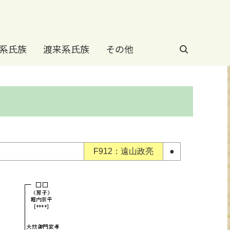
系氏族
渡来系氏族
その他
F912：遠山政亮
●