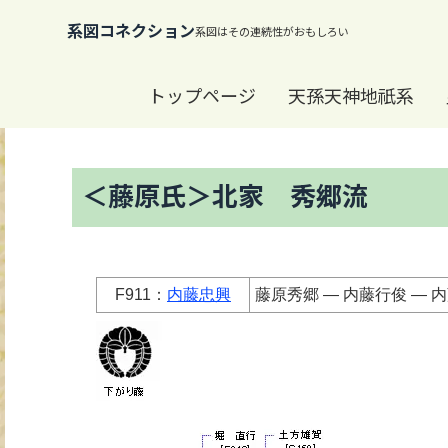
系図コネクション
トップページ
天孫天神地祇系
＜藤原氏＞北家 秀郷流
F911：
内藤忠興
藤原秀郷 ― 内藤行俊 ― 内