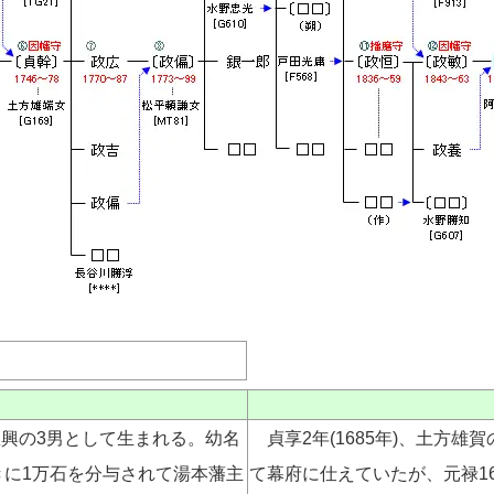
忠興の3男として生まれる。幼名
貞享2年(1685年)、土方雄
ときに1万石を分与されて湯本藩主
て幕府に仕えていたが、元禄16