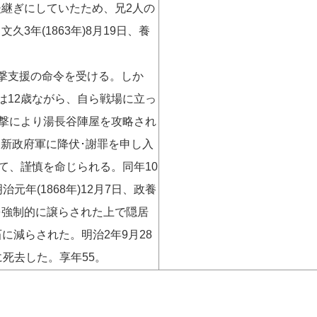
継ぎにしていたため、兄2人の
3年(1863年)8月19日、養
攻撃支援の命令を受ける。しか
は12歳ながら、自ら戦場に立っ
攻撃により湯長谷陣屋を攻略され
、新政府軍に降伏･謝罪を申し入
て、謹慎を命じられる。同年10
年(1868年)12月7日、政養
を強制的に譲らされた上で隠居
石に減らされた。明治2年9月28
日に死去した。享年55。