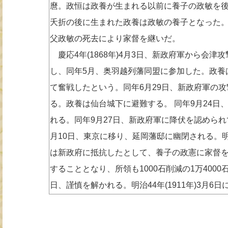
麿。政恒は政養が生まれる以前に養子の政敏を後
夭折の後に生まれた政養は政敏の養子となった。文久
父政敏の死去により家督を継いだ。
慶応4年(1868年)4月3日、新政府軍から会津
し、同年5月、奥羽越列藩同盟に参加した。政養
て奮戦したという。同年6月29日、新政府軍の
る。政養は仙台城下に避難する。 同年9月24日
れる。同年9月27日、新政府軍に降伏を認められ
月10日、東京に移り、延岡藩邸に幽閉される。明治元
は新政府に抵抗したとして、養子の政憲に家督
することとなり、所領も1000石削減の1万4000
日、謹慎を解かれる。明治44年(1911年)3月6