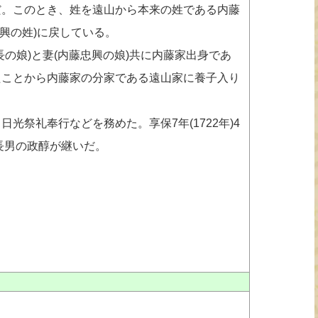
だ。このとき、姓を遠山から本来の姓である内藤
忠興の姓)に戻している。
の娘)と妻(内藤忠興の娘)共に内藤家出身であ
たことから内藤家の分家である遠山家に養子入り
し日光祭礼奉行などを務めた。享保7年(1722年)4
長男の政醇が継いだ。