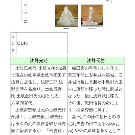
リ
G148
ン
ク
浅野光時
浅野長勝
土岐氏初代･土岐光衡の2男
織田家の弓衆として仕え、
で現在の岐阜県土岐市肥田町
天正年間に安井城を築城。安
浅野に居住し、浅野二郎,浅
井城は後に長勝が中島郡大里
野光時を名乗り、土岐浅野
村に所領が移った時に廃城と
氏,土岐肥田氏の祖となる。
なった。後に浅野城に移る。
六条判官代。
その後、織田信長の命によ
土岐家惣領は兄の土岐光行
り、羽柴秀吉に属す。
が継ぐ。土岐光衡,土岐光行
妻･七曲の妹の朝日と杉原
は承久の乱の責任を取り浅野
定利夫妻の娘であるねね(お
館に蟄居するが、『吾妻鏡』
ね),ややの姉妹を養女として