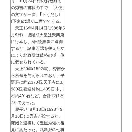
り、10月24日付のおね宛て
の秀吉の書状の中で、｢大便｣
の文字が三度、｢下くだし｣
(下痢)の語が二度でてくる。
天正16年4月14日(1588年5
月9日)、後陽成天皇は聚楽第
に行幸し、5日後無事に還御
すると、諸事万端を整えた功
により北政所は破格の従一位
に叙せられている。
天正20年(1592年)、秀吉か
ら所領を与えられており、平
野荘に約2,370石,天王寺に3,
980石,喜連村約1,405石,中川
村約491石など、合計1万1石
7斗であった。
慶長3年8月18日(1598年9
月18日)に秀吉が没すると、
淀殿と連携して豊臣秀頼の後
見にあたった。武断派の七将