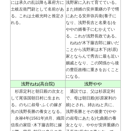
には承久の乱以降も幕府方に
浅野家に入れて育てている。
土岐左衛門尉として名前があ
また姉婿の安井重継の子で甥
る。これは土岐光時と推定さ
にあたる安井弥兵衛(養子に
れる。
なり、浅野長吉と名乗る)を
ややの婿養子にむかえてい
る。これが浅野長政である。
ねねが木下藤吉郎に嫁いだ
ことから浅野家は木下(杉原)
家とならんで秀吉に最も近い
姻戚となり、この関係から後
の豊臣政権に重きをおくこと
になる。
浅野ねね(高台院)
浅野やや
杉原定利と朝日殿の次女と
通説では、父は杉原定利
して尾張国朝日村に生まれ
で、母は朝日殿(杉原家利の
る。のちに叔母･ふくの嫁ぎ
娘)とされ、姉おねと共に、
先の浅野長勝の養女となる。
浅野長勝とその後妻で(やや
永禄4年(1561年)8月、織田
の叔母にあたる)七曲殿の養
信長の家臣･木下藤吉郎に嫁
女となり、ややが安井重継の