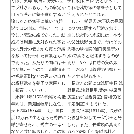
ぐ際、実母･朝日に身分の差
子長政(長吉)の妻となって、
で反対されるも、兄の家定が
これを浅野家の婿養子として
自らも秀吉に養子縁組すると
迎え入れたとされる。
諭したため無事に嫁いだ(通
しかし杉原氏,木下氏の系図
説では14歳)。当時としては
にややに関する記述が無く、
珍しい恋愛結婚であった。結
別に浅野氏の系図には、やや
婚式は周囲に反対された事と
の父は浅野長勝で、母はその
夫の身分の低さから藁と薄縁
先妻の勝福院(樋口美濃守の
を敷いて行われた質素なもの
娘)であると記述するものが
であった。ふたりの間には子
あり、ややは長勝の実の娘
供が無かったので、加藤清正
で、おねとは義理の姉妹だっ
や福島正則などの秀吉や自身
たとする説もある。
の親類縁者を養子や家臣とし
長政との間には浅野幸長,浅
て養育していった。
野長晟,浅野長重,豊姫(杉原長
永禄11年(1568年)頃から数
房室),女(堀親良室),智相院(松
年間は、美濃国岐阜に在住。
平定綱室)をもうけた。
天正2年(1574年)、近江国長
慶長16年(1611年)、長政の
浜12万石の主となった秀吉に
死後は出家して一宝宗玉と号
呼び寄せられ、秀吉の生母･
した。また、長重領の真岡2
なかと共に転居した。この後
万石の内3千石を隠居料とし