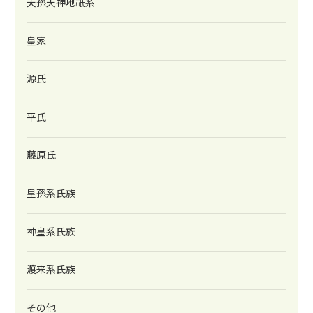
天孫天神地祇系
皇家
源氏
平氏
藤原氏
皇孫系氏族
神皇系氏族
渡来系氏族
その他