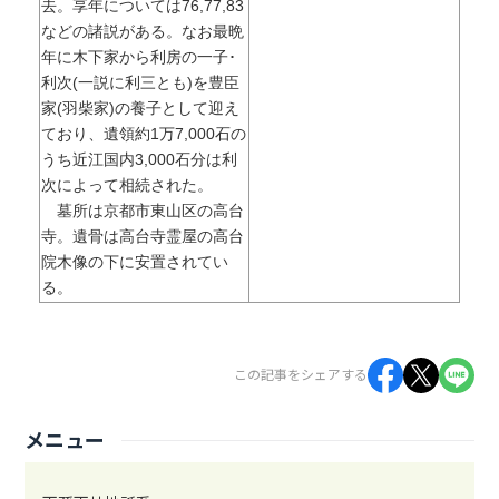
去。享年については76,77,83
などの諸説がある。なお最晩
年に木下家から利房の一子･
利次(一説に利三とも)を豊臣
家(羽柴家)の養子として迎え
ており、遺領約1万7,000石の
うち近江国内3,000石分は利
次によって相続された。
墓所は京都市東山区の高台
寺。遺骨は高台寺霊屋の高台
院木像の下に安置されてい
る。
この記事をシェアする
メニュー