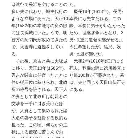
は遠征で長浜を空けることの
た。
多い夫に代わり、城主代行の
慶長18年(1613年)、長男･
ような立場にあった。天正10
幸長にも先立たれる。この
年(1582年)の本能寺の変の際
際、幸長に男子がいなかった
には長浜城にいたようで、明
ため、世継ぎ争いとなり、3
智方の阿閉氏が攻めてきたの
男･長重に遺領を継がせるよ
で、大吉寺に避難をしてい
うに希望したが、結局、次
る。
男･長晟が継いだ。
その後、秀吉と共に大坂城
元和2年(1616年)江戸にて
に移り、天正13年(1585年)、
死去。葬儀の際に徳川義直よ
秀吉が関白に任官したことに
り銀100枚が下賜された。墓
伴い従三位に叙せられ、北政
は、夫と同じく天目山伝正寺
所の称号を許される。天下人
にある。
の妻として北政所は朝廷との
交渉を一手に引き受けたほ
か、人質として集められた諸
大名の妻子を監督する役割も
担った。この頃、何らかの症
状による便秘に苦しんでお