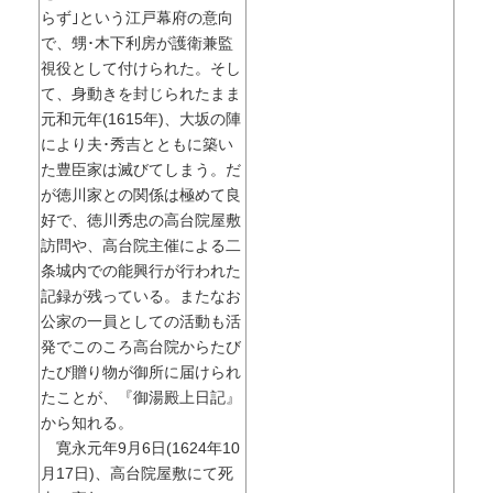
らず｣という江戸幕府の意向
で、甥･木下利房が護衛兼監
視役として付けられた。そし
て、身動きを封じられたまま
元和元年(1615年)、大坂の陣
により夫･秀吉とともに築い
た豊臣家は滅びてしまう。だ
が徳川家との関係は極めて良
好で、徳川秀忠の高台院屋敷
訪問や、高台院主催による二
条城内での能興行が行われた
記録が残っている。またなお
公家の一員としての活動も活
発でこのころ高台院からたび
たび贈り物が御所に届けられ
たことが、『御湯殿上日記』
から知れる。
寛永元年9月6日(1624年10
月17日)、高台院屋敷にて死