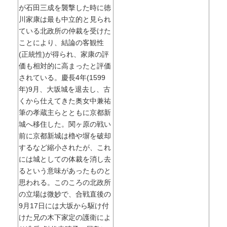
が石田三成を襲撃した時に徳
川家康は最も中立的と見られ
ている北政所の仲裁を受けた
ことにより、結論の客観性
(正統性)が得られ、家康の評
価も相対的に高まったと評価
されている。慶長4年(1599
年)9月、大坂城を退去し、古
くから仕えてきた奥女中兼祐
筆の孝蔵主らとともに京都新
城へ移住した。関ヶ原の戦い
前に京都新城は櫓や塀を破却
するなど縮小されたが、これ
には城としての体裁を消し去
るという意味があったものと
思われる。このころの北政所
の立場は微妙で、合戦直後の
9月17日には大坂から駆け付
けた兄の木下家定の護衛によ