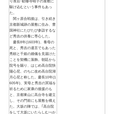
り准后･勧修寺晴子の屋敷に
駆け込むという事件もあっ
た。
関ヶ原合戦後は、引き続き
京都新城跡の屋敷に住み、豊
国神社にたびたび参詣するな
ど秀吉の供養に専心した。
慶長8年(1603年)、養母の
死と、秀吉の遺言でもあった
秀頼と千姫の婚儀を見届けた
ことを契機に落飾。朝廷から
院号を賜り、はじめ高台院快
陽心尼、のちに改め高台院湖
月心尼と称した。慶長10年(1
605年)、実母と秀吉の冥福を
祈るために家康の後援のも
と、京都東山に高台寺を建立
し、その門前にも屋敷を構え
た。大坂の陣では、｢高台院
をして大坂にいたらしむべか