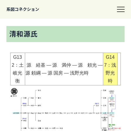
系図コネクション
清和源氏
G13
G14
2：土
源 経基 ― 源 満仲 ― 源 頼光 ―
7：浅
岐光
源 頼綱 ― 源 国房 ― 浅野光時
野光
衡
時