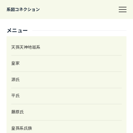
系図コネクション
メニュー
天孫天神地祇系
皇家
源氏
平氏
藤原氏
皇孫系氏族