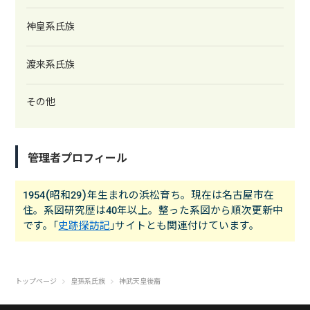
神皇系氏族
渡来系氏族
その他
管理者プロフィール
1954(昭和29)年生まれの浜松育ち。現在は名古屋市在
住。系図研究歴は40年以上。整った系図から順次更新中
です。｢
史跡探訪記
｣サイトとも関連付けています。
トップページ
皇孫系氏族
神武天皇後裔