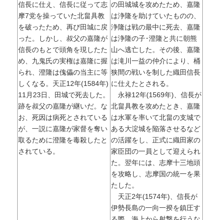
信長に仕え、信長に従って志
の田城城を攻めたため、嘉隆
摩7党を操っていた北畠具教
は浄隆を助けていたものの、
を破ったため、再び田城に戻
浄隆は戦の最中に死去、嘉隆
った。しかし、叔父の嘉隆が
は浄隆の子･澄隆と共に朝熊
信長のもとで頭角を現したた
山へ逃亡した。その後、嘉隆
め、九鬼氏の実権は嘉隆に握
は滝川一益の仲介により、桶
られ、澄隆は傀儡の当主に等
狭間の戦いを制した織田信長
しくなる。天正12年(1584年)
に仕えたとされる。
11月23日、田城で死去した。
永禄12年(1569年)、信長が
跡を叔父の嘉隆が継いだ。な
北畠具教を攻めたとき、嘉隆
お、死因は病死とされている
は水軍を率いて北畠の支城で
が、一説に嘉隆が家督を奪い
ある大淀城を陥落させるなど
取るために澄隆を毒殺したと
の活躍をし、正式に織田家の
されている。
家臣団の一員として迎えられ
た。翌年には、志摩十三地頭
を攻略し、志摩国の統一を果
たした。
天正2年(1574年)、信長が
伊勢長島の一向一揆を鎮圧す
る際、海上から射撃を行うな