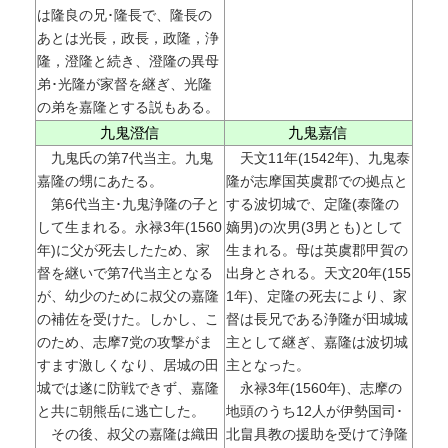
は隆良の兄･隆長で、隆長の
あとは光長，政長，政隆，浄
隆，澄隆と続き、澄隆の異母
弟･光隆が家督を継ぎ、光隆
の弟を嘉隆とする説もある。
九鬼澄信
九鬼嘉信
九鬼氏の第7代当主。九鬼
天文11年(1542年)、九鬼泰
嘉隆の甥にあたる。
隆が志摩国英虞郡での拠点と
第6代当主･九鬼浄隆の子と
する波切城で、定隆(泰隆の
して生まれる。永禄3年(1560
嫡男)の次男(3男とも)として
年)に父が死去したため、家
生まれる。母は英虞郡甲賀の
督を継いで第7代当主となる
出身とされる。天文20年(155
が、幼少のために叔父の嘉隆
1年)、定隆の死去により、家
の補佐を受けた。しかし、こ
督は長兄である浄隆が田城城
のため、志摩7党の攻撃がま
主として継ぎ、嘉隆は波切城
すます激しくなり、居城の田
主となった。
城では遂に防戦できず、嘉隆
永禄3年(1560年)、志摩の
と共に朝熊岳に逃亡した。
地頭のうち12人が伊勢国司･
その後、叔父の嘉隆は織田
北畠具教の援助を受けて浄隆