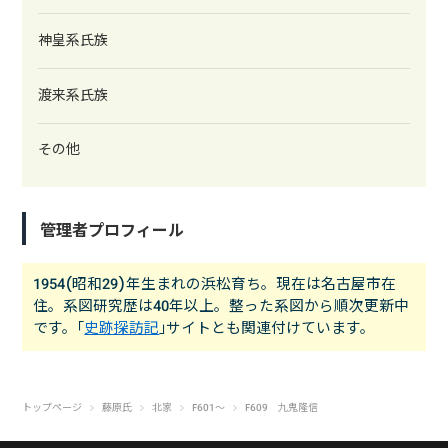
神皇系氏族
渡来系氏族
その他
管理者プロフィール
1954(昭和29)年生まれの浜松育ち。現在は名古屋市在
住。系図研究歴は40年以上。整った系図から順次更新中
です。｢
史跡探訪記
｣サイトとも関連付けています。
トップページ
藤原氏
北家
F601～
F609 九鬼隆信