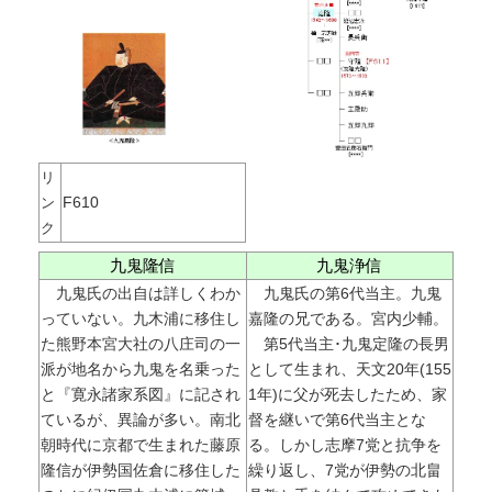
リ
F610
ン
ク
九鬼隆信
九鬼浄信
九鬼氏の出自は詳しくわか
九鬼氏の第6代当主。九鬼
っていない。九木浦に移住し
嘉隆の兄である。宮内少輔。
た熊野本宮大社の八庄司の一
第5代当主･九鬼定隆の長男
派が地名から九鬼を名乗った
として生まれ、天文20年(155
と『寛永諸家系図』に記され
1年)に父が死去したため、家
ているが、異論が多い。南北
督を継いで第6代当主とな
朝時代に京都で生まれた藤原
る。しかし志摩7党と抗争を
隆信が伊勢国佐倉に移住した
繰り返し、7党が伊勢の北畠