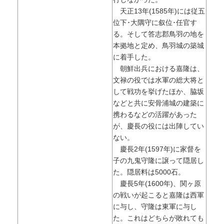
天正13年(1585年)には従五
位下･大隅守に叙位･任官す
る。そして答志郡鳥羽の地を
本拠地と定め、鳥羽城の築城
に着手した。
朝鮮出兵における嘉隆は、
文禄の役では水軍の総大将と
して戦功を挙げたほか、脇坂
などと共に安骨浦城の建築に
携わるなどの活躍があった
が、慶長の役には出陣してい
ない。
慶長2年(1597年)に家督を
子の九鬼守隆に譲って隠居し
た。隠居料は5000石。
慶長5年(1600年)、関ヶ原
の戦いが起こると嘉隆は西軍
に与し、守隆は東軍に与し
た。これはどちらが敗れても