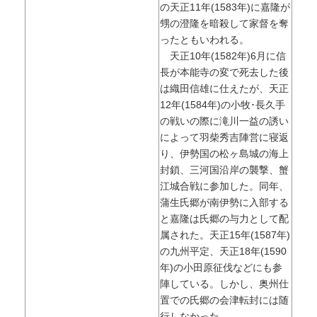
の天正11年(1583年)に嘉隆が
甥の澄隆を暗殺して家督を奪
ったともいわれる。
天正10年(1582年)6月に信
長が本能寺の変で死去した後
は織田信雄に仕えたが、天正
12年(1584年)の小牧･長久手
の戦いの際に滝川一益の誘い
によって羽柴秀吉陣営に寝返
り、伊勢国の松ヶ島城の海上
封鎖、三河国沿岸の襲撃、蟹
江城合戦に参加した。同年、
蒲生氏郷が南伊勢に入部する
と嘉隆は氏郷の与力として配
属された。天正15年(1587年)
の九州平定、天正18年(1590
年)の小田原征伐などにも参
陣している。しかし、奥州仕
置での氏郷の会津転封には随
行しなかった。