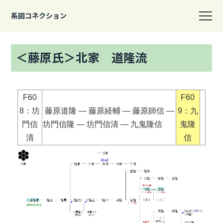
系図コネクション
＜藤原氏＞北家 道隆流
F60
F60
8：坊
藤原道隆 ― 藤原経輔 ― 藤原師信 ―
9：九
門信
坊門信隆 ― 坊門信清 ― 九鬼隆信
鬼隆
清
信