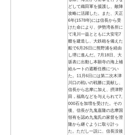
どして織田軍を援護し、敵陣
攻略に活躍した。また、天正
6年(1578年)には信長から受
けた命により、伊勢湾各所に
て滝川一益とともに大安宅7
艘を建造し、大鉄砲を備えた
船で6月26日に熊野浦を経由
し堺に進んだ。7月18日、大
坂表に出動し本願寺の海上補
給ルートの遮断任務につい
た。11月6日には第二次木津
川口の戦いの戦勝に貢献し、
信長から志摩に加え、摂津野
田，福島などを与えられて7,
000石を加増を受けた。その
後、信長が九鬼嘉隆の志摩国
領有を認め九鬼氏の家督を澄
隆から継ぐように取り計っ
た。ただし一説に、信長没後