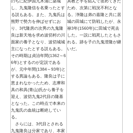
のちに紀伊国九木浦に築城
具教と手を結んで攻めてきた
し、九鬼隆信を名乗ったとす
ため、次第に戦況不利とな
る説もある。また、九鬼氏は
る。浄隆は弟の嘉隆と共に居
熊野で勢力を伸ばせずにお
城の田城にて防戦したが、永
り、3代隆房の次男の九鬼隆
禄3年(1560年)に田城で死去
良は新天地を求め波切村の川
した。一説に戦死したともさ
面家の養子となり、波切城城
れる。跡を子の九鬼澄隆が継
主になったとする説もある。
いだ。
その時期は貞治年間(1362～6
6年)とするのが定説である
が、元中年間(1384～93年)と
する異論もある。隆良は子に
恵まれなかったため、志摩和
具の和具(青山)氏から養子を
迎え、波切九鬼2代目の隆基
となった。この時点で本来の
九鬼氏の血統は断絶してい
る。
さらには、3代目とされる
九鬼隆良は分家であり、本家