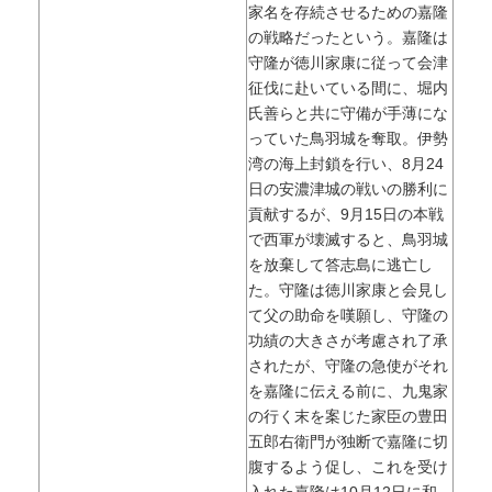
家名を存続させるための嘉隆
の戦略だったという。嘉隆は
守隆が徳川家康に従って会津
征伐に赴いている間に、堀内
氏善らと共に守備が手薄にな
っていた鳥羽城を奪取。伊勢
湾の海上封鎖を行い、8月24
日の安濃津城の戦いの勝利に
貢献するが、9月15日の本戦
で西軍が壊滅すると、鳥羽城
を放棄して答志島に逃亡し
た。守隆は徳川家康と会見し
て父の助命を嘆願し、守隆の
功績の大きさが考慮され了承
されたが、守隆の急使がそれ
を嘉隆に伝える前に、九鬼家
の行く末を案じた家臣の豊田
五郎右衛門が独断で嘉隆に切
腹するよう促し、これを受け