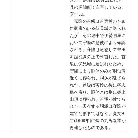
入れた嘉隆は10月12日に和
具の洞仙庵で自害している。
享年59。
嘉隆の首級は首実検のため
に家康のいる伏見城に送られ
たが、その途中で伊勢明星に
おいて守隆の急使により確認
される。守隆は激怒して豊田
を鋸挽きの上で斬首した。首
級は伏見城に運ばれたため、
守隆により胴体のみが洞仙庵
近くに葬られ、胴塚が建てら
れた。首級は実検の後に答志
島へ戻り、胴体とは別に築上
山頂に葬られ、首塚が建てら
れた。現存する胴塚は守隆が
建てたままではなく、寛文9
年(1669年)に孫の九鬼隆季が
再建したものである。